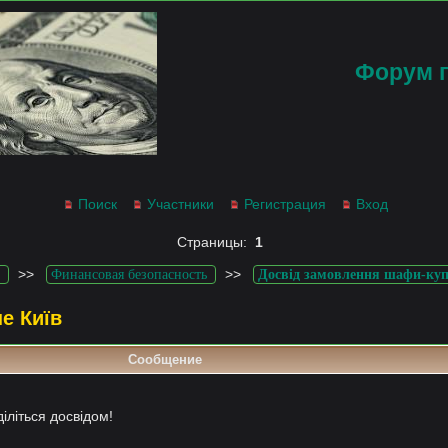
Форум 
Поиск
Участники
Регистрация
Вход
Страницы:
1
>>
>>
Финансовая безопасность
Досвід замовлення шафи-куп
е Київ
Сообщение
іліться досвідом!