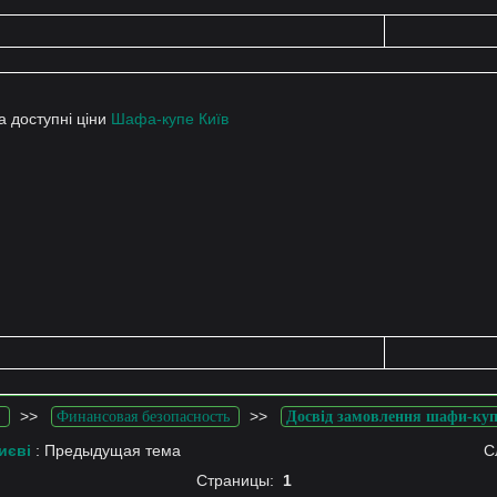
а доступні ціни
Шафа-купе Київ
>>
>>
Финансовая безопасность
Досвід замовлення шафи-куп
иєві
: Предыдущая тема
С
Страницы:
1