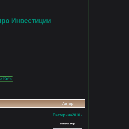
про Инвестиции
е Київ
Автор
Екатерина2010
•
инвестор