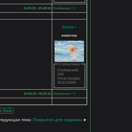
24.05.25 - 05:45:16
Сообщение
#
2
kisssa
•
инвестор
Статистика:
Сообщений:
300
Регистрация:
20.03.2008
24.05.25 - 06:25:11
Сообщение
#
3
е Київ
ледующая тема:
Покрытие для террасы
►