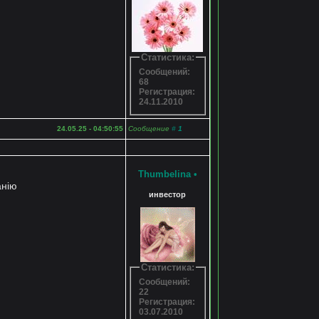
Статистика:
Сообщений:
68
Регистрация:
24.11.2010
24.05.25 - 04:50:55
Сообщение
#
1
Thumbelina
•
анію
инвестор
Статистика:
Сообщений:
22
Регистрация:
03.07.2010