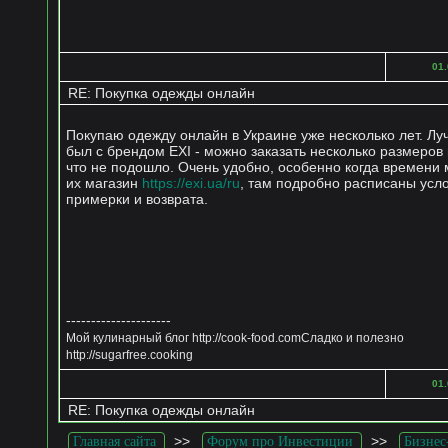
01.
RE: Покупка одежды онлайн
Покупаю одежду онлайн в Украине уже несколько лет. Л
был с брендом EXI - можно заказать несколько размеров 
что не подошло. Очень удобно, особенно когда времени 
их магазин
https://exi.ua/ru
, там подробно расписаны усл
примерки и возврата.
---------------------
Мой кулинарный блог http://cook-food.comСладко и полезно
http://sugarfree.cooking
01.
RE: Покупка одежды онлайн
>>
>>
Главная сайта
Форум про Инвестиции
Бизнес