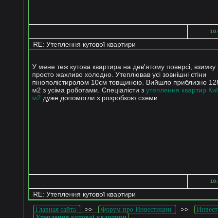
10.
RE: Утеплення кутової квартири
У мене теж кутова квартира на дев'ятому поверсі, взимку
просто жахливо холодно. Утеплював усі зовнішні стіни
пінополістиролом 10см товщиною. Вийшло приблизно 128
м2 з усіма роботами. Спеціалісти з
утеплення квартир Киї
м2
дуже допомогли з розробкою схеми.
10.
RE: Утеплення кутової квартири
>>
>>
Главная сайта
Форум про Инвестиции
Инвест
Утеплення кутової квартири