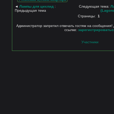
◄
Лампы для цихлид
:
Следующая тема:
Л
Предыдущая тема
(Lagor
Страницы:
1
Администратор запретил отвечать гостям на сообщения! 
ссылке:
зарегистрироватьс
Участники