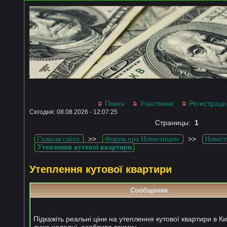
Поиск
Участники
Регистраци
Сегодня: 08.08.2026 - 12:07:25
Страницы:
1
>>
>>
Главная сайта
Форум про Инвестиции
Инвест
Утеплення кутової квартири
Утеплення кутової квартири
Сообщение
Підкажіть реальні ціни на утеплення кутової квартири в Ки
дуже холодні, особливо взимку.