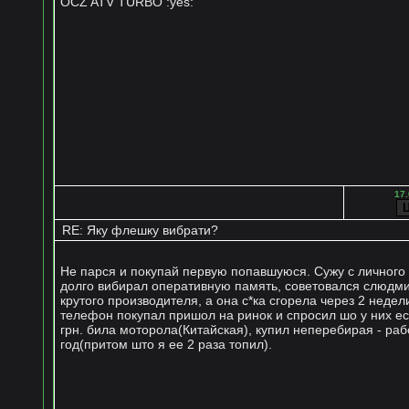
OCZ ATV TURBO :yes:
17.
RE: Яку флешку вибрати?
Не парся и покупай первую попавшуюся. Сужу с личного 
долго вибирал оперативную память, советовался слюдми
крутого производителя, а она с*ка сгорела через 2 недели
телефон покупал пришол на ринок и спросил шо у них ес
грн. била моторола(Китайская), купил неперебирая - раб
год(притом што я ее 2 раза топил).