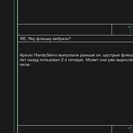
17.
RE: Яку флешку вибрати?
Apacer HandySteno выпускали раньше оч. шустрые флеш
лет назад пользовал 2-х гиговую. Может они уже выросли
гигов.
17.