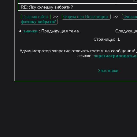
RE: Яку флешку вибрати?
>>
>>
Главная сайта
Форум про Инвестиции
Финанс
флешку вибрати?
◄
значки
: Предыдущая тема
Следующа
Страницы:
1
Администратор запретил отвечать гостям на сообщения! 
ссылке:
зарегистрироватьс
Участники