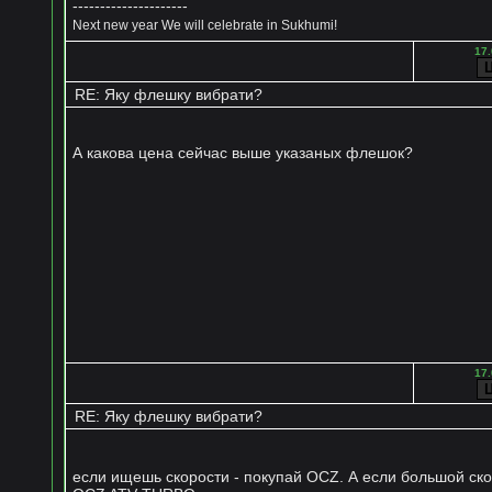
---------------------
Next new year We will celebrate in Sukhumi!
17.
RE: Яку флешку вибрати?
А какова цена сейчас выше указаных флешок?
17.
RE: Яку флешку вибрати?
если ищешь скорости - покупай OCZ. А если большой ско