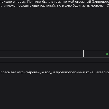
 пришло в норму. Причина была в том, что мой огромный Эхинодору
анирую посадить еще растений, т.к. в акве будут жить креветки. 
05
ыбрасывал отфильтрованую воду в противоположный конец аквариум