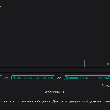
ю.
05
>>
>>
Налоги и законодательство
Травник быть или не быть!
След
Страницы:
1
отвечать гостям на сообщения! Для регистрации пройдите по ссыл