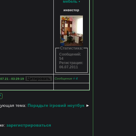
мебель
•
инвестор
Статистика:
Сообщений:
54
Регистрация:
06.07.2011
Сообщение
#
4
.07.21 - 03:29:19
?
ующая тема:
Порадьте ігровий ноутбук
►
ке:
зарегистрироваться