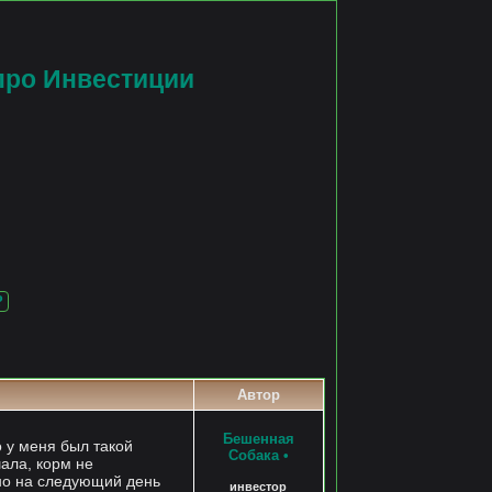
про Инвестиции
?
Автор
Бешенная
 у меня был такой
Собака
•
шала, корм не
ьно на следующий день
инвестор