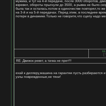
мужика, и тут на 4-й передаче, после 3000 оборотов, дви
взревел, обороты прыгнули до 3500, а рывка не было.ско
была так и осталась.потом в одиночестве повторял,то же
на 3-й и на 5-й передачах. Перед этим, в последнее вре
потери в динамике.Только не говорите,что сцепу надо мен
11.
RE: Движок ревет, а тачка не прет!!!
ехай к диллеру,машина на гарантии пусть разбираются 
узлы поврежденные,не тяни!