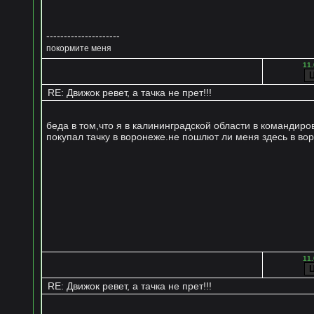
---------------------
покормите меня
11.
RE: Движок ревет, а тачка не прет!!!
беда в том,что я в калининградской области в командиров
покупал тачку в воронеже.не пошлют ли меня здесь в во
11.
RE: Движок ревет, а тачка не прет!!!