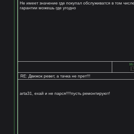
Не имеет значение где покупал обслуживатся в том числ
гарантии можешь где угодно
11.
RE: Движок ревет, а тачка не прет!!!
arta31, ехай и не парся!!!!пусть ремонтируют!