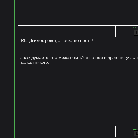
11.
RE: Движок ревет, а тачка не прет!!!
а как думаете, что может быть? я на ней в дрэге не участ
таскал никого...
11.