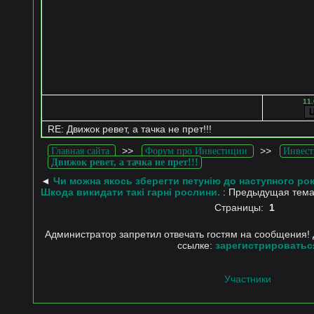
11.
RE: Движок ревет, а тачка не прет!!!
>>
>>
Главная сайта
Форум про Инвестиции
Инвест
Движок ревет, а тачка не прет!!!
◄
Чи можна якось зберегти петунію до наступного ро
Шкода викидати такі гарні рослини.
: Предыдущая тем
Страницы:
1
Администратор запретил отвечать гостям на сообщения! 
ссылке:
зарегистрироватьс
Участники