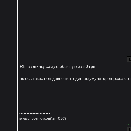
11.
RE: звонилку самую обычную за 50 грн
Боюсь таких цен давно нет, один аккумулятор дороже стои
---------------------
javascript:emoticon(':smt016')
11.