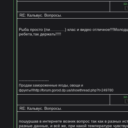
12.
RE: Кальвус. Вопросы.
Рыба просто (пи.............) клас и видео отличное!!!Молод
ребета,так держать!!!!!
---------------------
Продам замороженные ягоды, овощи и
фрукты!!!http://forum.gorod.dp.ua/showthread.php?t=249780
12.
RE: Кальвус. Вопросы.
пошуршав в интернете возник вопрос так как в разных ис
разные данные, и всё же, при какой температуре чувству