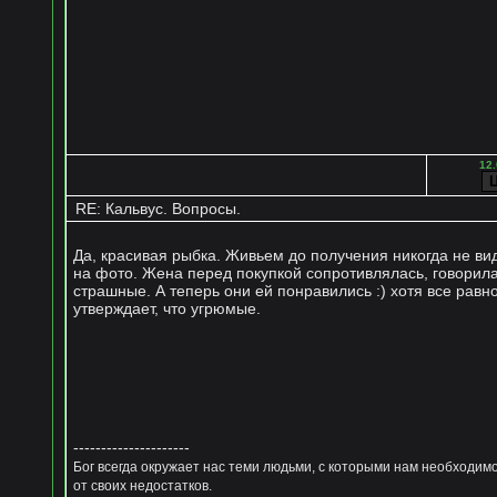
12.
RE: Кальвус. Вопросы.
Да, красивая рыбка. Живьем до получения никогда не ви
на фото. Жена перед покупкой сопротивлялась, говорил
страшные. А теперь они ей понравились :) хотя все равн
утверждает, что угрюмые.
---------------------
Бог всегда окружает нас теми людьми, с которыми нам необходим
от своих недостатков.