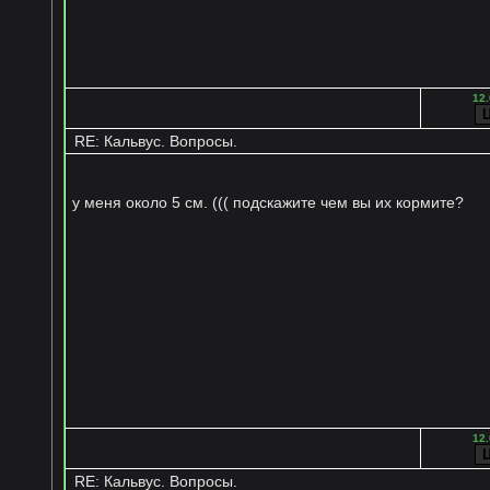
12.
RE: Кальвус. Вопросы.
у меня около 5 см. ((( подскажите чем вы их кормите?
12.
RE: Кальвус. Вопросы.