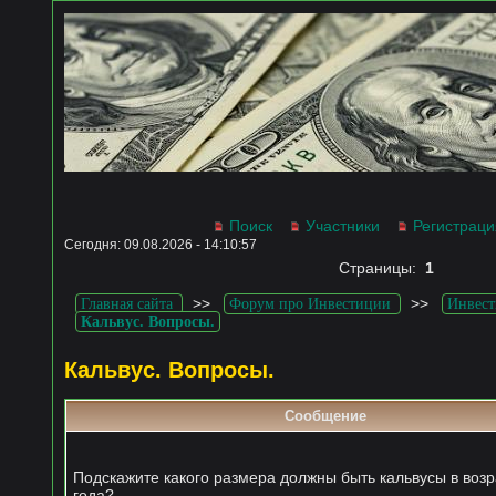
Поиск
Участники
Регистраци
Сегодня: 09.08.2026 - 14:10:57
Страницы:
1
>>
>>
Главная сайта
Форум про Инвестиции
Инвест
Кальвус. Вопросы.
Кальвус. Вопросы.
Сообщение
Подскажите какого размера должны быть кальвусы в возр
года?