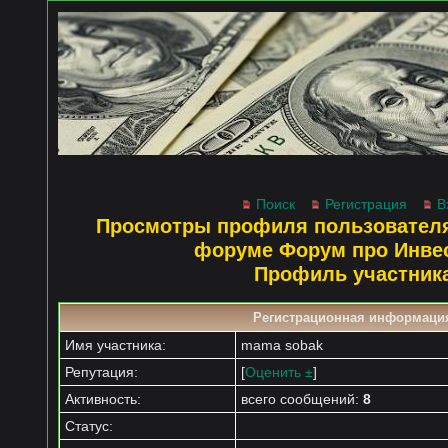
Поиск
Регистрация
В
Просмотры профиля пользователя
форуме Форум про Инве
Профиль участник
Регистрационная информаци
Имя участника:
mama sobak
Репутация:
[
Оценить ±
]
Активность:
всего сообщений:
8
Статус: