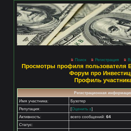
Поиск
Регистрация
В
Просмотры профиля пользователя Б
Форум про Инвестиц
Профиль участник
Регистрационная информаци
Имя участника:
Бузотер
Репутация:
[
Оценить ±
]
Активность:
всего сообщений:
64
Статус: